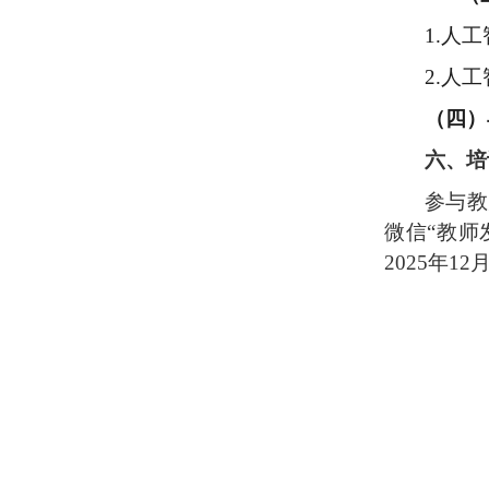
1.
人工
2
.
人工
（
四
）
六、培
参与教
微信
“教
202
5
年
1
2