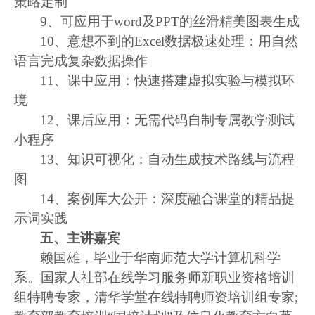
策略定制
9
、可应用于
word
及
PPT
的丝滑精美图表生成
10
、意想不到的
Excel
数据极速处理：用自然
语言完成复杂数据操作
11
、课中应用：快速搭建虚拟实验与模拟环
境
12
、课后应用：无需代码自制专属教学测试
小程序
13
、知识可视化：自动生成技术路线与流程
图
14
、案例库大公开：深度融合课堂的精品提
示词实践
五、主讲嘉宾
赖国雄，毕业于华南师范大学计算机科学
系。国家人社部在线学习服务师新职业资格培训
组特聘专家，清华学堂在线特聘师资培训组专家
;