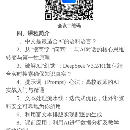
会议二维码
四、课程简介
1
、中文是最适合
AI
的语料语言？
2
、从“搜商”到“问商”： 与
AI
对话的核心思维
转变与第一性原理
3
、破解
AI
“幻觉”：
DeepSeek V3.2/R1
如何结
合实时搜索确保知识真实？
4
、提示词（
Prompt
）心法：高校教师的
AI
实战入门与精通
5
、文本处理流水线：迭代式优化，让外部资
料安全可靠地为你所用
6
、利用富文本排版实现配图的生成
8
、课前应用：利用
AI
进行数据分析及教学